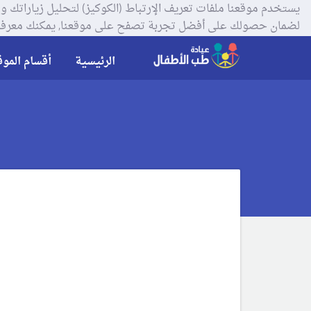
لضمان حصولك على أفضل تجربة تصفح على موقعنا, يمكنك معرفة
الرئيسية
أقسام الموق