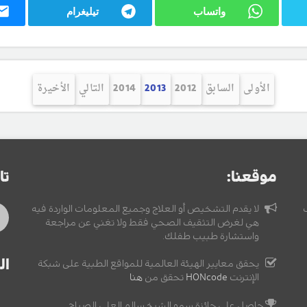
واتساب
تيليغرام
الأولى
السابق
2012
2013
2014
التالي
الأخيرة
موقعنا:
تا
لا يقدم التشخيص أو العلاج وجميع المعلومات الواردة فيه
هي لغرض التثقيف الصحي فقط ولا تغني عن مراجعة
واستشارة طبيب طفلك.
ال
يحقق معايير الهيئة العالمية للمواقع الطبية على شبكة
الإنترنت
HONcode
تحقق من
هنا
حاصل على جائزة سمو الشيخ سالم العلي الصباح