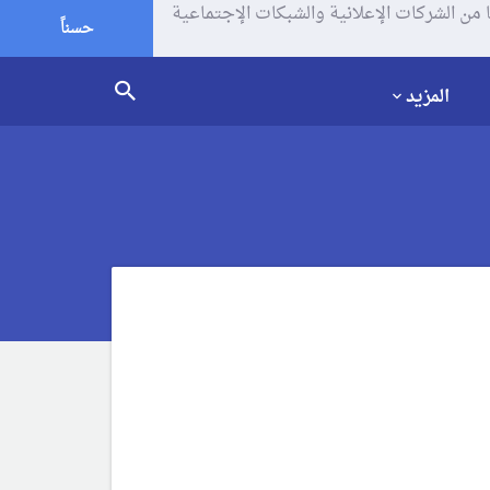
يف الإرتباط (الكوكيز) لتحليل زياراتك وإستخدامك للموقع و تتم مشاركة بعض المعلومات مع Google وغيرها من الشركات الإعلانية والشبكات الإجتماعية
حسناً
المزيد