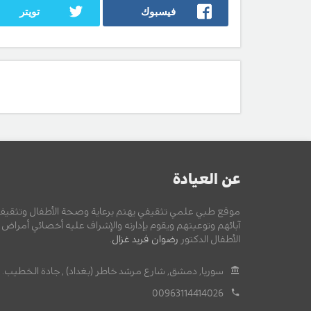
فيسبوك
تويتر
عن العيادة
موقع طبي علمي تثقيفي يهتم برعاية وصحة الأطفال وتثقيف
آبائهم وتوعيتهم ويقوم بإدارته والإشراف عليه أخصائي أمراض
الأطفال الدكتور
رضوان فريد غزال
.
سوريا, دمشق, شارع مرشد خاطر (بغداد) , جادة الخطيب.
00963114414026