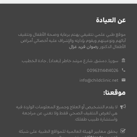
عن العيادة
موقع طبي علمي تثقيفي يهتم برعاية وصحة الأطفال وتثقيف
آبائهم وتوعيتهم ويقوم بإدارته والإشراف عليه أخصائي أمراض
الأطفال الدكتور
رضوان فريد غزال
.
سوريا, دمشق, شارع مرشد خاطر (بغداد) , جادة الخطيب.
00963114414026
info@childclinic.net
موقعنا:
لا يقدم التشخيص أو العلاج وجميع المعلومات الواردة فيه
هي لغرض التثقيف الصحي فقط ولا تغني عن مراجعة
واستشارة طبيب طفلك.
يحقق معايير الهيئة العالمية للمواقع الطبية على شبكة