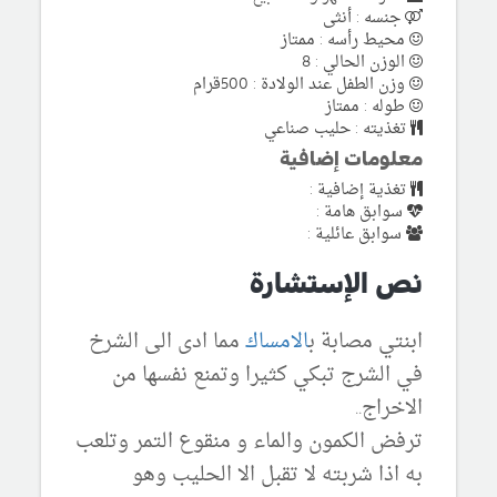
جنسه : أنثى
محيط رأسه : ممتاز
الوزن الحالي : 8
وزن الطفل عند الولادة : 500قرام
طوله : ممتاز
تغذيته : حليب صناعي
معلومات إضافية
تغذية إضافية :
سوابق هامة :
سوابق عائلية :
نص الإستشارة
ابنتي مصابة ب
الامساك
مما ادى الى الشرخ
في الشرج تبكي كثيرا وتمنع نفسها من
الاخراج..
ترفض الكمون والماء و منقوع التمر وتلعب
به اذا شربته لا تقبل الا الحليب وهو