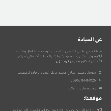
عن العيادة
موقع طبي علمي تثقيفي يهتم برعاية وصحة الأطفال وتثقيف
آبائهم وتوعيتهم ويقوم بإدارته والإشراف عليه أخصائي أمراض
الأطفال الدكتور
رضوان فريد غزال
.
سوريا, دمشق, شارع مرشد خاطر (بغداد) , جادة الخطيب.
00963114414026
info@childclinic.net
موقعنا:
لا يقدم التشخيص أو العلاج وجميع المعلومات الواردة فيه