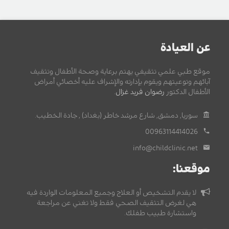
عن العيادة
موقع طبي علمي تثقيفي يهتم برعاية وصحة الأطفال وتثقيف
آبائهم وتوعيتهم ويقوم بإدارته والإشراف عليه أخصائي أمراض
الأطفال الدكتور
رضوان فريد غزال
.
سوريا, دمشق, شارع مرشد خاطر (بغداد) , جادة الخطيب.
00963114414026
info@childclinic.net
موقعنا:
لا يقدم التشخيص أو العلاج وجميع المعلومات الواردة فيه
هي لغرض التثقيف الصحي فقط ولا تغني عن مراجعة
واستشارة طبيب طفلك.