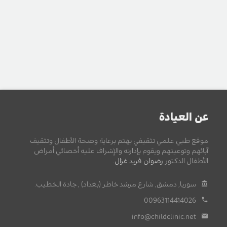
عن العيادة
موقع طبي علمي تثقيفي يهتم برعاية وصحة الأطفال وتثقيف
آبائهم وتوعيتهم ويقوم بإدارته والإشراف عليه أخصائي أمراض
الأطفال الدكتور
رضوان فريد غزال
.
سوريا, دمشق, شارع مرشد خاطر (بغداد) , جادة الخطيب.
00963114414026
info@childclinic.net