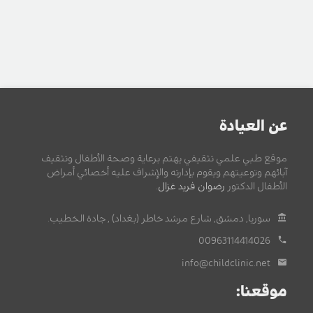
عن العيادة
موقع طبي علمي تثقيفي يهتم برعاية وصحة الأطفال وتثقيف
آبائهم وتوعيتهم ويقوم بإدارته والإشراف عليه أخصائي أمراض
الأطفال الدكتور
رضوان فريد غزال
.
سوريا, دمشق, شارع مرشد خاطر (بغداد) , جادة الخطيب.
00963114414026
info@childclinic.net
موقعنا: