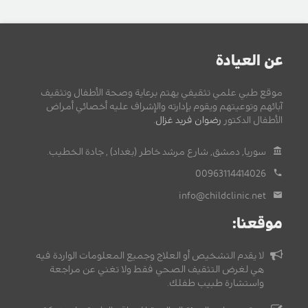
عن العيادة
موقع طبي علمي تثقيفي يهتم برعاية وصحة الأطفال وتثقيف
آبائهم وتوعيتهم ويقوم بإدارته والإشراف عليه أخصائي أمراض
الأطفال الدكتور
رضوان فريد غزال
.
سوريا, دمشق, شارع مرشد خاطر (بغداد) , جادة الخطيب.
00963114414026
info@childclinic.net
موقعنا:
لا يقدم التشخيص أو العلاج وجميع المعلومات الواردة فيه
هي لغرض التثقيف الصحي فقط ولا تغني عن مراجعة
واستشارة طبيب طفلك.