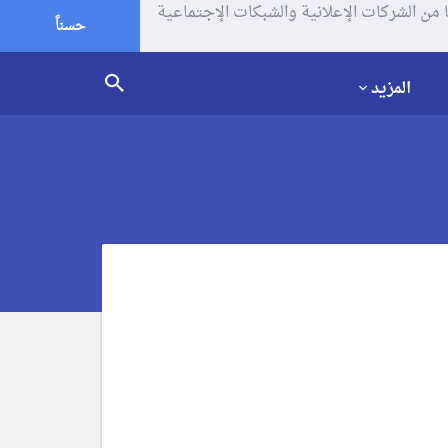
يف الإرتباط (الكوكيز) لتحليل زياراتك وإستخدامك للموقع و تتم مشاركة بعض المعلومات مع Google وغيرها من الشركات الإعلانية والشبكات الإجتماعية
حسناً
المزيد