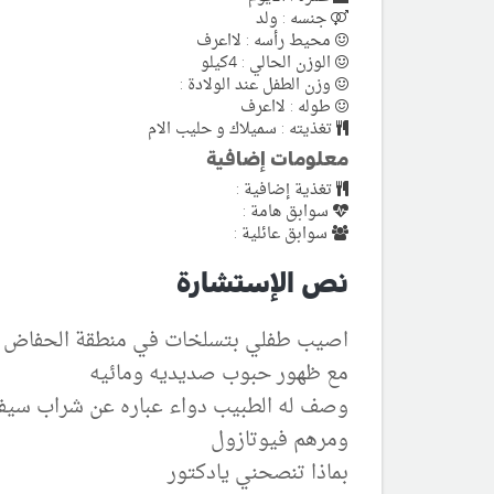
جنسه : ولد
محيط رأسه : لااعرف
الوزن الحالي : 4كيلو
وزن الطفل عند الولادة :
طوله : لااعرف
تغذيته : سميلاك و حليب الام
معلومات إضافية
تغذية إضافية :
سوابق هامة :
سوابق عائلية :
نص الإستشارة
اصيب طفلي بتسلخات في منطقة الحفاض
مع ظهور حبوب صديديه ومائيه
وصف له الطبيب دواء عباره عن شراب سيف
ومرهم فيوتازول
بماذا تنصحني يادكتور