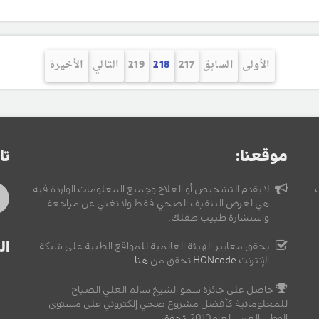
الأولى
السابق
217
218
219
التالي
الأخيرة
موقعنا:
تا
لا يقدم التشخيص أو العلاج وجميع المعلومات الواردة فيه
هي لغرض التثقيف الصحي فقط ولا تغني عن مراجعة
واستشارة طبيب طفلك.
ال
يحقق معايير الهيئة العالمية للمواقع الطبية على شبكة
الإنترنت
HONcode
تحقق من
هنا
حاصل على جائزة سمو الشيخ سالم العلي الصباح
للمعلوماتية كأفضل مشروع صحي إلكتروني على مستوى
الوطن العربي لعام2010,
تحقق
.