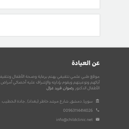
عن العيادة
موقع طبي علمي تثقيفي يهتم برعاية وصحة الأطفال وتثقيف
آبائهم وتوعيتهم ويقوم بإدارته والإشراف عليه أخصائي أمراض
الأطفال الدكتور
رضوان فريد غزال
.
سوريا, دمشق, شارع مرشد خاطر (بغداد) , جادة الخطيب.
00963114414026
info@childclinic.net