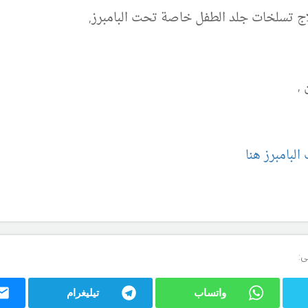
لاج تسلخات جلد الطفل خاصة تحت البامبرز,
,
لبامبرز هنا
ى:
واتساب
تيليغرام