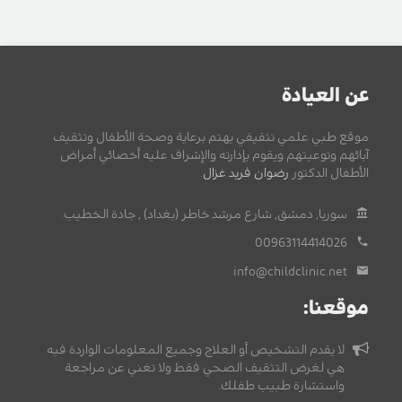
عن العيادة
موقع طبي علمي تثقيفي يهتم برعاية وصحة الأطفال وتثقيف
آبائهم وتوعيتهم ويقوم بإدارته والإشراف عليه أخصائي أمراض
الأطفال الدكتور
رضوان فريد غزال
.
سوريا, دمشق, شارع مرشد خاطر (بغداد) , جادة الخطيب.
00963114414026
info@childclinic.net
موقعنا:
لا يقدم التشخيص أو العلاج وجميع المعلومات الواردة فيه
هي لغرض التثقيف الصحي فقط ولا تغني عن مراجعة
واستشارة طبيب طفلك.