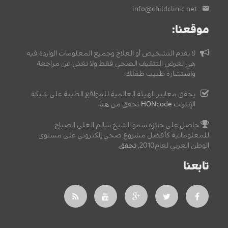
info@childclinic.net
موقعنا:
لا يقدم التشخيص أو العلاج وجميع المعلومات الواردة فيه
هي لغرض التثقيف الصحي فقط ولا تغني عن مراجعة
واستشارة طبيب طفلك.
يحقق معايير الهيئة العالمية للمواقع الطبية على شبكة
الإنترنت
HONcode
تحقق من
هنا
حاصل على جائزة سمو الشيخ سالم العلي الصباح
للمعلوماتية كأفضل مشروع صحي إلكتروني على مستوى
الوطن العربي لعام2010,
تحقق
.
تابعنا