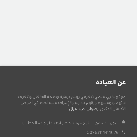
عن العيادة
موقع طبي علمي تثقيفي يهتم برعاية وصحة الأطفال وتثقيف
آبائهم وتوعيتهم ويقوم بإدارته والإشراف عليه أخصائي أمراض
الأطفال الدكتور
رضوان فريد غزال
.
سوريا, دمشق, شارع مرشد خاطر (بغداد) , جادة الخطيب.
00963114414026