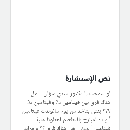
نص الإستشارة
لو سمحت يا دكتور عندي سؤال ... هل
هناك فرق بين فيتامين د2 وفيتامين د3
؟؟؟ بنتي بتاخد من يوم مانولدت فيتامين
أ و د3 امبارح بالتطعيم اعطونا علبة
فيتامين أ ود2 ... هل هناك فرق ؟؟ وجزاك