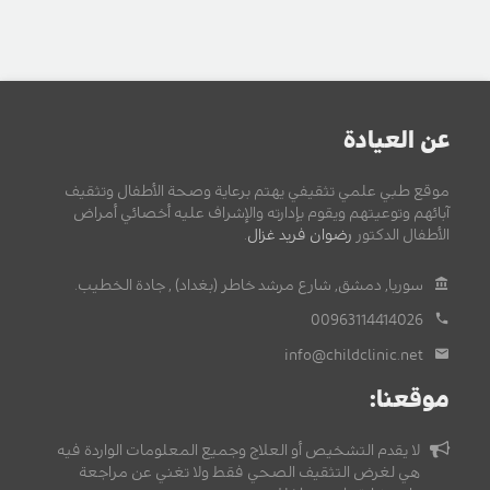
عن العيادة
موقع طبي علمي تثقيفي يهتم برعاية وصحة الأطفال وتثقيف
آبائهم وتوعيتهم ويقوم بإدارته والإشراف عليه أخصائي أمراض
الأطفال الدكتور
رضوان فريد غزال
.
سوريا, دمشق, شارع مرشد خاطر (بغداد) , جادة الخطيب.
00963114414026
info@childclinic.net
موقعنا:
لا يقدم التشخيص أو العلاج وجميع المعلومات الواردة فيه
هي لغرض التثقيف الصحي فقط ولا تغني عن مراجعة