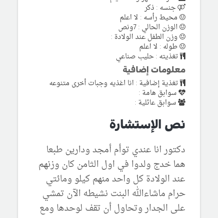
جنسه : ذكر
محيط رأسه : لا اعلم
الوزن الحالي : 7ونص
وزن الطفل عند الولادة :
طوله : لا اعلم
تغذيته : حليب صناعي
معلومات إضافية
تغذية إضافية : انا اغذيه وجبات أخرى متنوعه
سوابق هامة :
سوابق عائلية :
نص الإستشارة
دكتور انا عندي توأم أمجد ودارين طبعا
هما خدج ولدوا في اول الثامن كان وزنهم
عند الولادة كل واحد منهم كيلو ومائتي
حرام ماشاءالله البنت نشيطه الآن تمشي
على الجدار وتحاول أن تقف لوحدها ومع