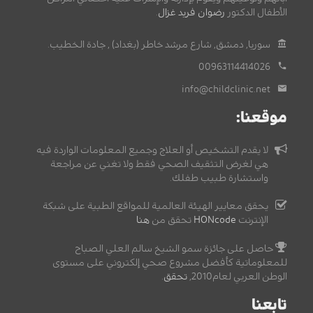
الأطفال الدكتور
رضوان فريد غزال
.
سوريا, دمشق, شارع مرشد خاطر (بغداد) , جادة الخطيب.
00963114414026
info@childclinic.net
موقعنا:
لا يقدم التشخيص أو العلاج وجميع المعلومات الواردة فيه
هي لغرض التثقيف الصحي فقط ولا تغني عن مراجعة
واستشارة طبيب طفلك.
يحقق معايير الهيئة العالمية للمواقع الطبية على شبكة
الإنترنت
HONcode
تحقق من
هنا
حاصل على جائزة سمو الشيخ سالم العلي الصباح
للمعلوماتية كأفضل مشروع صحي إلكتروني على مستوى
الوطن العربي لعام2010,
تحقق
.
تابعنا