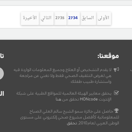
الأولى
السابق
2734
2735
التالي
الأخيرة
موقعنا:
تا
لا يقدم التشخيص أو العلاج وجميع المعلومات الواردة فيه
هي لغرض التثقيف الصحي فقط ولا تغني عن مراجعة
واستشارة طبيب طفلك.
ال
يحقق معايير الهيئة العالمية للمواقع الطبية على شبكة
الإنترنت
HONcode
تحقق من
هنا
حاصل على جائزة سمو الشيخ سالم العلي الصباح
للمعلوماتية كأفضل مشروع صحي إلكتروني على مستوى
الوطن العربي لعام2010,
تحقق
.