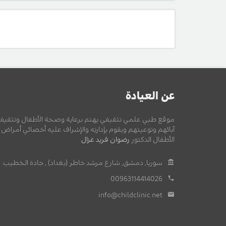
عن العيادة
موقع طبي علمي تثقيفي يهتم برعاية وصحة الأطفال وتثقيف
آبائهم وتوعيتهم ويقوم بإدارته والإشراف عليه أخصائي أمراض
الأطفال الدكتور
رضوان فريد غزال
.
سوريا, دمشق, شارع مرشد خاطر (بغداد) , جادة الخطيب.
00963114414026
info@childclinic.net