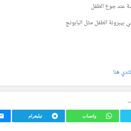
ة عند جوع الطفل
 بيبرونة الطفل مثل البابونج
ثدي هنا
ى:
واتساب
تيليغرام