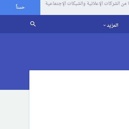
يف الإرتباط (الكوكيز) لتحليل زياراتك وإستخدامك للموقع و تتم مشاركة بعض المعلومات مع Google وغيرها من الشركات الإعلانية والشبكات الإجتماعية
حسناً
المزيد