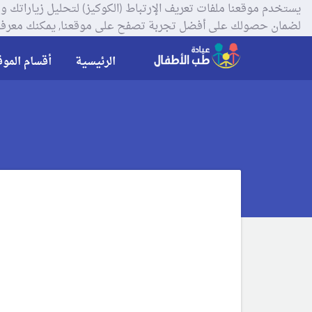
لضمان حصولك على أفضل تجربة تصفح على موقعنا, يمكنك معرفة
الرئيسية
أقسام الموق