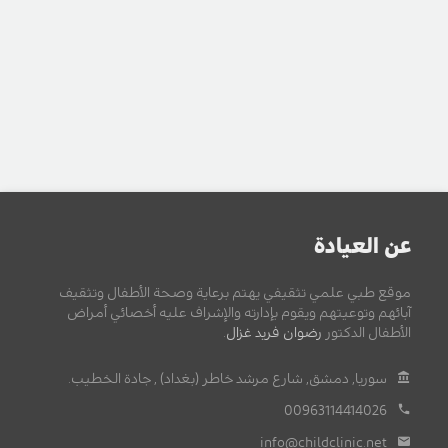
عن العيادة
موقع طبي علمي تثقيفي يهتم برعاية وصحة الأطفال وتثقيف
آبائهم وتوعيتهم ويقوم بإدارته والإشراف عليه أخصائي أمراض
الأطفال الدكتور
رضوان فريد غزال
.
سوريا, دمشق, شارع مرشد خاطر (بغداد) , جادة الخطيب.
00963114414026
info@childclinic.net