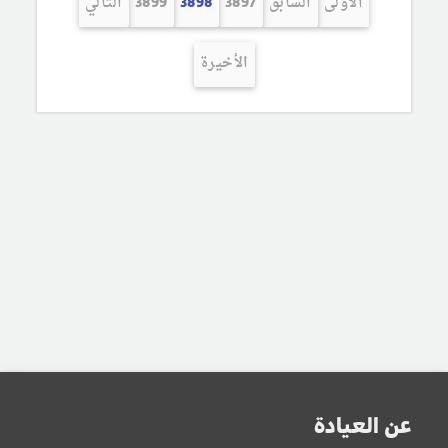
الأولى
السابق
3897
3898
3899
التالي
الأخيرة
عن العيادة