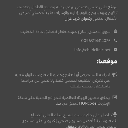
موقع طبي علمي تثقيفي يهتم برعاية وصحة الأطفال وتثقيف
آبائهم وتوعيتهم ويقوم بإدارته والإشراف عليه أخصائي أمراض
الأطفال الدكتور
رضوان فريد غزال
.
سوريا, دمشق, شارع مرشد خاطر (بغداد) , جادة الخطيب.
00963114414026
info@childclinic.net
موقعنا:
لا يقدم التشخيص أو العلاج وجميع المعلومات الواردة فيه
هي لغرض التثقيف الصحي فقط ولا تغني عن مراجعة
واستشارة طبيب طفلك.
يحقق معايير الهيئة العالمية للمواقع الطبية على شبكة
الإنترنت
HONcode
تحقق من
هنا
حاصل على جائزة سمو الشيخ سالم العلي الصباح
للمعلوماتية كأفضل مشروع صحي إلكتروني على مستوى
الوطن العربي لعام2010,
تحقق
.