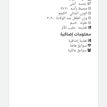
جنسه : أنثى
محيط رأسه : ٣٧.٣٠
الوزن الحالي : ٣كجم
وزن الطفل عند الولادة : ٣.٠٩٠
طوله : ٥٠سم
تغذيته : حليب الأم
معلومات إضافية
تغذية إضافية :
سوابق هامة :
سوابق عائلية :