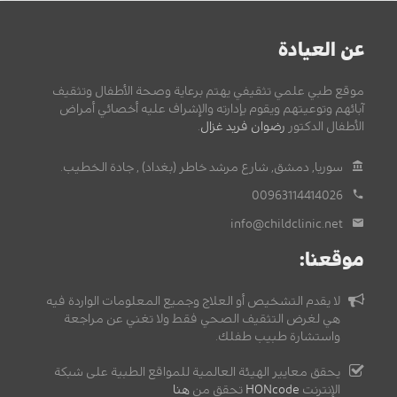
عن العيادة
موقع طبي علمي تثقيفي يهتم برعاية وصحة الأطفال وتثقيف
آبائهم وتوعيتهم ويقوم بإدارته والإشراف عليه أخصائي أمراض
الأطفال الدكتور
رضوان فريد غزال
.
سوريا, دمشق, شارع مرشد خاطر (بغداد) , جادة الخطيب.
00963114414026
info@childclinic.net
موقعنا:
لا يقدم التشخيص أو العلاج وجميع المعلومات الواردة فيه
هي لغرض التثقيف الصحي فقط ولا تغني عن مراجعة
واستشارة طبيب طفلك.
يحقق معايير الهيئة العالمية للمواقع الطبية على شبكة
الإنترنت
HONcode
تحقق من
هنا