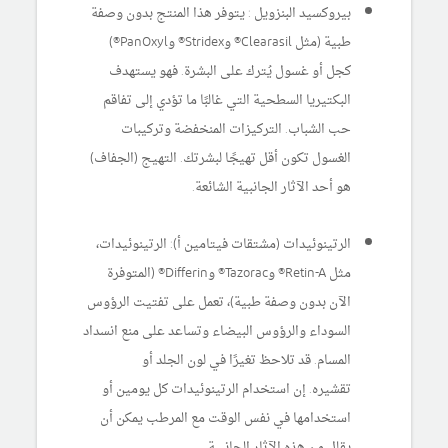
بيروكسيد البنزويل : يتوفر هذا المنتج بدون وصفة
طبية (مثل Clearasil® وStridex® وPanOxyl®)
كجل أو غسول يُترك على البشرة. فهو يستهدف
البكتيريا السطحية التي غالبًا ما تؤدي إلى تفاقم
حب الشباب. التركيزات المنخفضة وتركيبات
الغسول تكون أقل تهيجًا لبشرتك. التهيج (الجفاف)
هو أحد الآثار الجانبية الشائعة.
الرتينوئيدات (مشتقات فيتامين أ): الرتينوئيدات،
مثل Retin-A® وTazorac® وDifferin® (المتوفرة
الآن بدون وصفة طبية)، تعمل على تفتيت الرؤوس
السوداء والرؤوس البيضاء وتساعد على منع انسداد
المسام. قد تلاحظ تغيرًا في لون الجلد أو
تقشيره. إن استخدام الرتينوئيدات كل يومين أو
استخدامها في نفس الوقت مع المرطب يمكن أن
يقلل من هذه الآثار الجانبية.