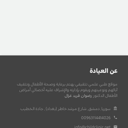
عن العيادة
موقع طبي علمي تثقيفي يهتم برعاية وصحة الأطفال وتثقيف
آبائهم وتوعيتهم ويقوم بإدارته والإشراف عليه أخصائي أمراض
الأطفال الدكتور
رضوان فريد غزال
.
سوريا, دمشق, شارع مرشد خاطر (بغداد) , جادة الخطيب.
00963114414026
info@childclinic.net