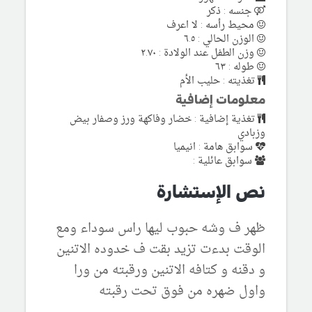
جنسه : ذكر
محيط رأسه : لا اعرف
الوزن الحالي : ٦.٥
وزن الطفل عند الولادة : ٢.٧٠
طوله : ٦٣
تغذيته : حليب الأم
معلومات إضافية
تغذية إضافية : خضار وفاكهة ورز وصفار بيض
وزبادي
سوابق هامة : انيميا
سوابق عائلية :
نص الإستشارة
ظهر ف وشه حبوب ليها راس سوداء ومع
الوقت بدءت تزيد بقت ف خدوده الاتنين
و دقنه و كتافه الاتنين ورقبته من ورا
واول ضهره من فوق تحت رقبته