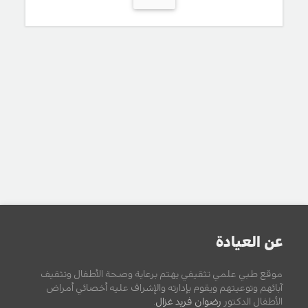
عن العيادة
موقع طبي علمي تثقيفي يهتم برعاية وصحة الأطفال وتثقيف
آبائهم وتوعيتهم ويقوم بإدارته والإشراف عليه أخصائي أمراض
الأطفال الدكتور
رضوان فريد غزال
.