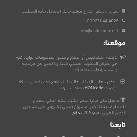
سوريا, دمشق, شارع مرشد خاطر (بغداد) , جادة الخطيب.
00963114414026
info@childclinic.net
موقعنا:
لا يقدم التشخيص أو العلاج وجميع المعلومات الواردة فيه
هي لغرض التثقيف الصحي فقط ولا تغني عن مراجعة
واستشارة طبيب طفلك.
يحقق معايير الهيئة العالمية للمواقع الطبية على شبكة
الإنترنت
HONcode
تحقق من
هنا
حاصل على جائزة سمو الشيخ سالم العلي الصباح
للمعلوماتية كأفضل مشروع صحي إلكتروني على مستوى
الوطن العربي لعام2010,
تحقق
.
تابعنا