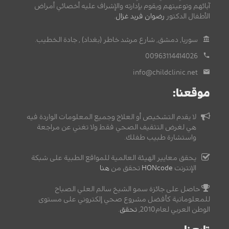
آبائهم وتوعيتهم ويقوم بإدارته والإشراف عليه أخصائي أمراض
الأطفال الدكتور
رضوان فريد غزال
.
سوريا, دمشق, شارع مرشد خاطر (بغداد) , جادة الخطيب.
00963114414026
info@childclinic.net
موقعنا:
لا يقدم التشخيص أو العلاج وجميع المعلومات الواردة فيه
هي لغرض التثقيف الصحي فقط ولا تغني عن مراجعة
واستشارة طبيب طفلك.
يحقق معايير الهيئة العالمية للمواقع الطبية على شبكة
الإنترنت
HONcode
تحقق من
هنا
حاصل على جائزة سمو الشيخ سالم العلي الصباح
للمعلوماتية كأفضل مشروع صحي إلكتروني على مستوى
الوطن العربي لعام2010,
تحقق
.