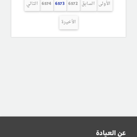
الأولى
السابق
6572
6573
6574
التالي
الأخيرة
عن العيادة