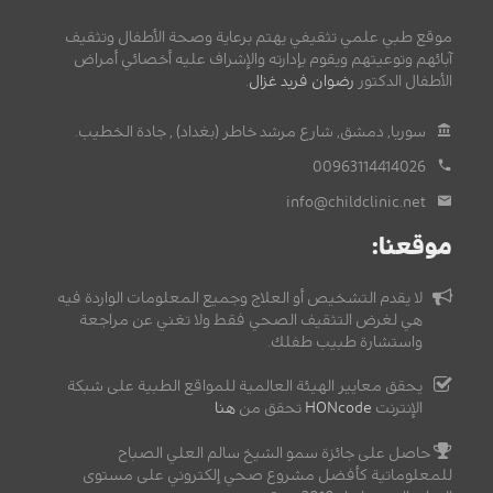
موقع طبي علمي تثقيفي يهتم برعاية وصحة الأطفال وتثقيف
آبائهم وتوعيتهم ويقوم بإدارته والإشراف عليه أخصائي أمراض
الأطفال الدكتور
رضوان فريد غزال
.
سوريا, دمشق, شارع مرشد خاطر (بغداد) , جادة الخطيب.
00963114414026
info@childclinic.net
موقعنا:
لا يقدم التشخيص أو العلاج وجميع المعلومات الواردة فيه
هي لغرض التثقيف الصحي فقط ولا تغني عن مراجعة
واستشارة طبيب طفلك.
يحقق معايير الهيئة العالمية للمواقع الطبية على شبكة
الإنترنت
HONcode
تحقق من
هنا
حاصل على جائزة سمو الشيخ سالم العلي الصباح
للمعلوماتية كأفضل مشروع صحي إلكتروني على مستوى