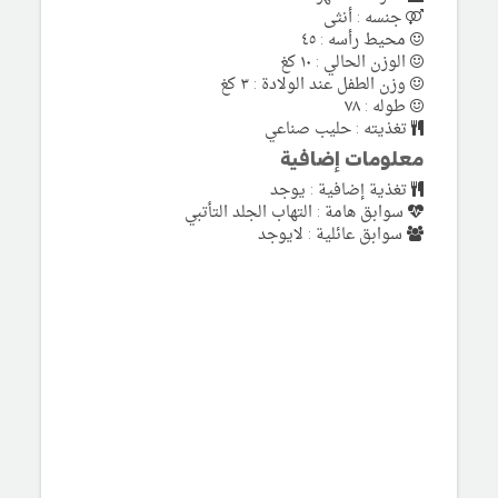
جنسه : أنثى
محيط رأسه : ٤٥
الوزن الحالي : ١٠ كغ
وزن الطفل عند الولادة : ٣ كغ
طوله : ٧٨
تغذيته : حليب صناعي
معلومات إضافية
تغذية إضافية : يوجد
سوابق هامة : التهاب الجلد التأتبي
سوابق عائلية : لايوجد