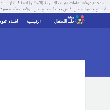
لضمان حصولك على أفضل تجربة تصفح على موقعنا, يمكنك معرفة
الرئيسية
أقسام الموق