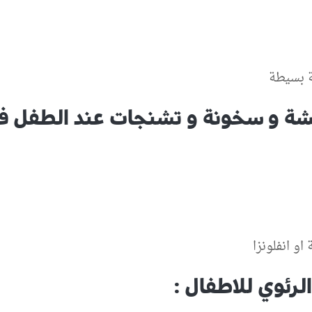
عشة و سخونة و تشنجات عند الطفل فق
او انفلونزا
لرئوي للاطفال :