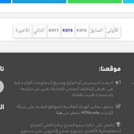
الأولى
السابق
4075
4076
4077
التالي
الأخيرة
موقعنا:
تا
لا يقدم التشخيص أو العلاج وجميع المعلومات الواردة فيه
هي لغرض التثقيف الصحي فقط ولا تغني عن مراجعة
واستشارة طبيب طفلك.
ال
يحقق معايير الهيئة العالمية للمواقع الطبية على شبكة
الإنترنت
HONcode
تحقق من
هنا
حاصل على جائزة سمو الشيخ سالم العلي الصباح
للمعلوماتية كأفضل مشروع صحي إلكتروني على مستوى