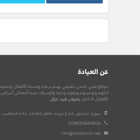
عن العيادة
موقع طبي علمي تثقيفي يهتم برعاية وصحة الأطفال وتثقيف
آبائهم وتوعيتهم ويقوم بإدارته والإشراف عليه أخصائي أمراض
الأطفال الدكتور
رضوان فريد غزال
.
سوريا, دمشق, شارع مرشد خاطر (بغداد) , جادة الخطيب.
00963114414026
info@childclinic.net