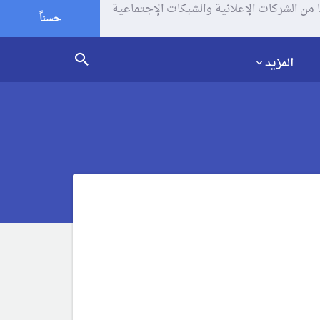
يف الإرتباط (الكوكيز) لتحليل زياراتك وإستخدامك للموقع و تتم مشاركة بعض المعلومات مع Google وغيرها من الشركات الإعلانية والشبكات الإجتماعية
حسناً
المزيد