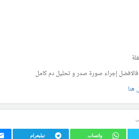
فلة
ي فالافضل إجراء صورة صدر و تحليل دم كامل
ل هنا
ى:
واتساب
تيليغرام