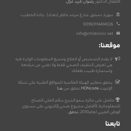
الأطفال الدكتور
رضوان فريد غزال
.
سوريا, دمشق, شارع مرشد خاطر (بغداد) , جادة الخطيب.
00963114414026
info@childclinic.net
موقعنا:
لا يقدم التشخيص أو العلاج وجميع المعلومات الواردة فيه
هي لغرض التثقيف الصحي فقط ولا تغني عن مراجعة
واستشارة طبيب طفلك.
يحقق معايير الهيئة العالمية للمواقع الطبية على شبكة
الإنترنت
HONcode
تحقق من
هنا
حاصل على جائزة سمو الشيخ سالم العلي الصباح
للمعلوماتية كأفضل مشروع صحي إلكتروني على مستوى
الوطن العربي لعام2010,
تحقق
.
تابعنا