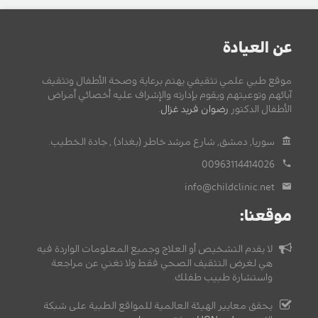
عن العيادة
موقع طبي علمي تثقيفي يهتم برعاية وصحة الأطفال وتثقيف
آبائهم وتوعيتهم ويقوم بإدارته والإشراف عليه أخصائي أمراض
الأطفال الدكتور
رضوان فريد غزال
.
سوريا, دمشق, شارع مرشد خاطر (بغداد) , جادة الخطيب.
00963114414026
info@childclinic.net
موقعنا:
لا يقدم التشخيص أو العلاج وجميع المعلومات الواردة فيه
هي لغرض التثقيف الصحي فقط ولا تغني عن مراجعة
واستشارة طبيب طفلك.
يحقق معايير الهيئة العالمية للمواقع الطبية على شبكة