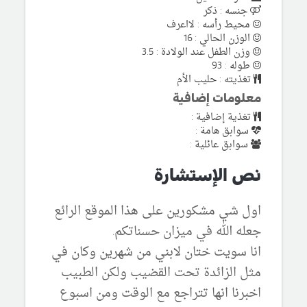
جنسه : ذكر
محيط رأسه : لااعرف
الوزن الحالي : 16
وزن الطفل عند الولادة : 3.5
طوله : 93
تغذيته : حليب الأم
معلومات إضافية
تغذية إضافية :
سوابق هامة :
سوابق عائلية :
نص الإستشارة
اول شي مشكورين على هذا الموقع الرائع
جعله الله في ميزان حسناتكم.
انا سويت ختان لابني من شهرين وكان في
مثل الزائدة تحت القضيب ولكن الطبيب
اخبرنا انها تتراجع مع الوقت ومن اسبوع