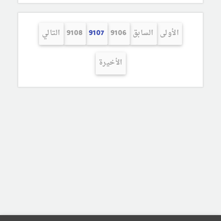
الأولى
السابق
9106
9107
9108
التالي
الأخيرة