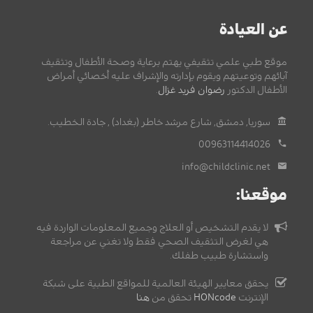
عن العيادة
موقع طبي علمي تثقيفي يهتم برعاية وصحة الأطفال وتثقيف
آبائهم وتوعيتهم ويقوم بإدارته والإشراف عليه أخصائي أمراض
الأطفال الدكتور
رضوان فريد غزال
.
سوريا, دمشق, شارع مرشد خاطر (بغداد) , جادة الخطيب.
00963114414026
info@childclinic.net
موقعنا:
لا يقدم التشخيص أو العلاج وجميع المعلومات الواردة فيه
هي لغرض التثقيف الصحي فقط ولا تغني عن مراجعة
واستشارة طبيب طفلك.
يحقق معايير الهيئة العالمية للمواقع الطبية على شبكة
الإنترنت
HONcode
تحقق من
هنا