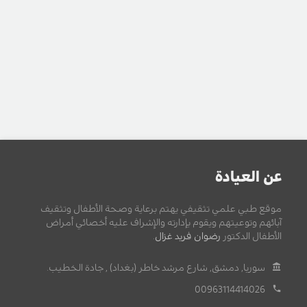
عن العيادة
موقع طبي علمي تثقيفي يهتم برعاية وصحة الأطفال وتثقيف
آبائهم وتوعيتهم ويقوم بإدارته والإشراف عليه أخصائي أمراض
الأطفال الدكتور
رضوان فريد غزال
.
سوريا, دمشق, شارع مرشد خاطر (بغداد) , جادة الخطيب.
00963114414026