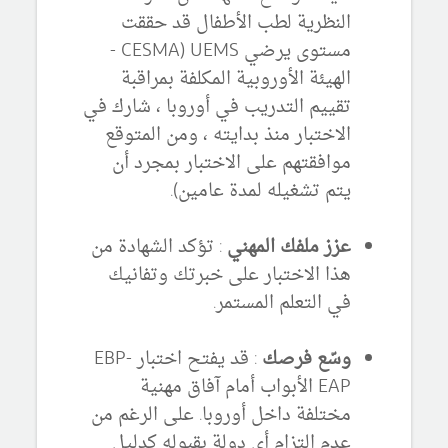
النظرية لطب الأطفال قد حققت
مستوى يرضي UEMS (CESMA -
الهيئة الأوروبية المكلفة بمراقبة
تقييم التدريب في أوروبا ، شارك في
الاختبار منذ بدايته ، ومن المتوقع
موافقتهم على الاختبار بمجرد أن
يتم تشغيله لمدة عامين).
عزز ملفك المهني
: تؤكد الشهادة من
هذا الاختبار على خبرتك وتفانيك
في التعلم المستمر.
وسّع فرصك
: قد يفتح اختبار EBP-
EAP الأبواب أمام آفاق مهنية
مختلفة داخل أوروبا.
على الرغم من
عدم التزام أي دولة بقبوله كدليل