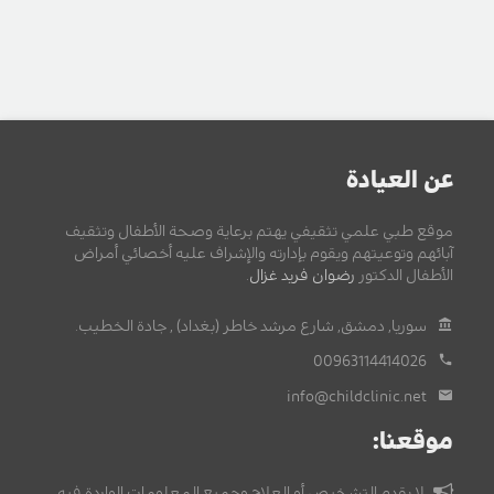
عن العيادة
موقع طبي علمي تثقيفي يهتم برعاية وصحة الأطفال وتثقيف
آبائهم وتوعيتهم ويقوم بإدارته والإشراف عليه أخصائي أمراض
الأطفال الدكتور
رضوان فريد غزال
.
سوريا, دمشق, شارع مرشد خاطر (بغداد) , جادة الخطيب.
00963114414026
info@childclinic.net
موقعنا:
لا يقدم التشخيص أو العلاج وجميع المعلومات الواردة فيه