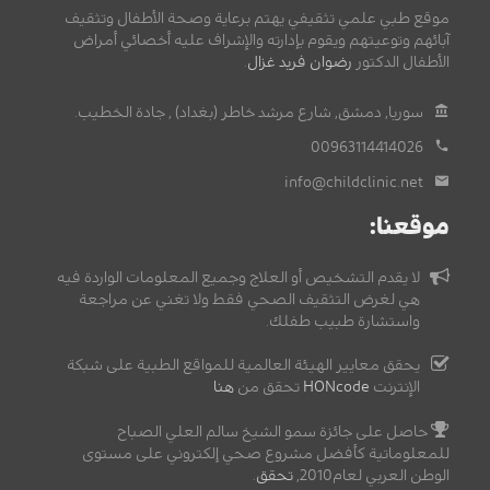
موقع طبي علمي تثقيفي يهتم برعاية وصحة الأطفال وتثقيف
آبائهم وتوعيتهم ويقوم بإدارته والإشراف عليه أخصائي أمراض
الأطفال الدكتور
رضوان فريد غزال
.
سوريا, دمشق, شارع مرشد خاطر (بغداد) , جادة الخطيب.
00963114414026
info@childclinic.net
موقعنا:
لا يقدم التشخيص أو العلاج وجميع المعلومات الواردة فيه
هي لغرض التثقيف الصحي فقط ولا تغني عن مراجعة
واستشارة طبيب طفلك.
يحقق معايير الهيئة العالمية للمواقع الطبية على شبكة
الإنترنت
HONcode
تحقق من
هنا
حاصل على جائزة سمو الشيخ سالم العلي الصباح
للمعلوماتية كأفضل مشروع صحي إلكتروني على مستوى
الوطن العربي لعام2010,
تحقق
.