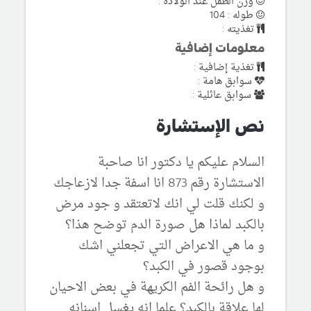
وزن الطفل عند الولادة :
طوله : 104
تغذيته :
معلومات إضافية
تغذية إضافية :
سوابق هامة :
سوابق عائلية :
نص الإستشارة
السلام عليكم يا دكتور انا صاحبة
الاستشارة رقم 873 انا اسفة جدا لازعاجك
و لكنك قلت لي انك لاتعتقد و جود مرض
بالكبد لماذا هل صورة الدم توضح هذا؟
و ما هي الاعراض التي تجعلني اشك
بوجود قصور في الكبد؟
و هل رائحة الفم الكريهة في بعض الاحيان
لها علاقة بالكبد؟ علما انه يغسل اسنانه