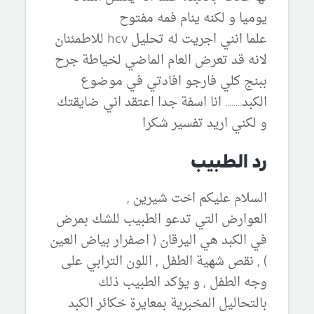
يوميا و لكنه ينام فمه مفتوح
علما انني اجريت له تحليل hcv للاطمئنان
لانه قد تعرض العام الماضي لخياطة جرح
ببنج كلي فارجو افادتي في موضوع
الكبد........ انا اسفة جدا اعتقد اني ضايقتك
و لكني اريد تفسير شكرا
رد الطبيب
السلام عليكم اخت شيرين ,
العوارض التي تدعو الطبيب للشك بمرض
في الكبد هي اليرقان ( اصفرار بياض العين
) , نقص شهية الطفل , اللون الترابي على
وجه الطفل , و يؤكد الطبيب ذلك
بالتحاليل المخبرية بمعايرة خكائر الكبد