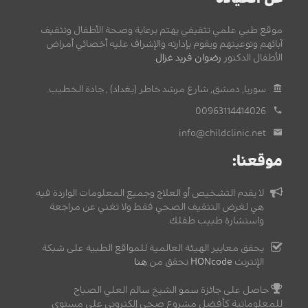
موقع طبي علمي تثقيفي يهتم برعاية وصحة الأطفال وتثقيف
آبائهم وتوعيتهم ويقوم بإدارته والإشراف عليه أخصائي أمراض
الأطفال الدكتور
رضوان فريد غزال
.
سوريا, دمشق, شارع مرشد خاطر (بغداد) , جادة الخطيب.
00963114414026
info@childclinic.net
موقعنا:
لا يقدم التشخيص أو العلاج وجميع المعلومات الواردة فيه
هي لغرض التثقيف الصحي فقط ولا تغني عن مراجعة
واستشارة طبيب طفلك.
يحقق معايير الهيئة العالمية للمواقع الطبية على شبكة
الإنترنت
HONcode
تحقق من
هنا
حاصل على جائزة سمو الشيخ سالم العلي الصباح
للمعلوماتية كأفضل مشروع صحي إلكتروني على مستوى