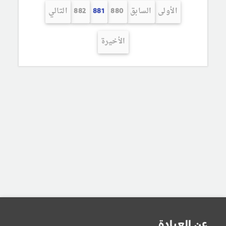
الأولى
السابق
880
881
882
التالي
الأخيرة
عن العيادة