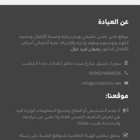
عن العيادة
موقع طبي علمي تثقيفي يهتم برعاية وصحة الأطفال وتثقيف
آبائهم وتوعيتهم ويقوم بإدارته والإشراف عليه أخصائي أمراض
الأطفال الدكتور
رضوان فريد غزال
.
سوريا, دمشق, شارع مرشد خاطر (بغداد) , جادة الخطيب.
00963114414026
info@childclinic.net
موقعنا:
لا يقدم التشخيص أو العلاج وجميع المعلومات الواردة فيه
هي لغرض التثقيف الصحي فقط ولا تغني عن مراجعة
واستشارة طبيب طفلك.
يحقق معايير الهيئة العالمية للمواقع الطبية على شبكة