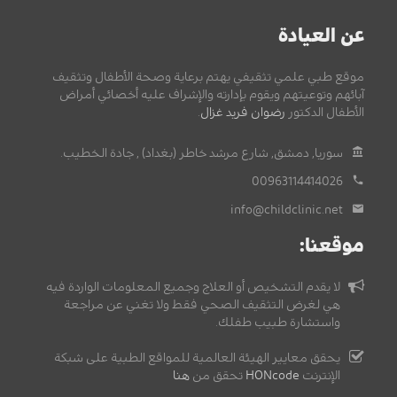
عن العيادة
موقع طبي علمي تثقيفي يهتم برعاية وصحة الأطفال وتثقيف
آبائهم وتوعيتهم ويقوم بإدارته والإشراف عليه أخصائي أمراض
الأطفال الدكتور
رضوان فريد غزال
.
سوريا, دمشق, شارع مرشد خاطر (بغداد) , جادة الخطيب.
00963114414026
info@childclinic.net
موقعنا:
لا يقدم التشخيص أو العلاج وجميع المعلومات الواردة فيه
هي لغرض التثقيف الصحي فقط ولا تغني عن مراجعة
واستشارة طبيب طفلك.
يحقق معايير الهيئة العالمية للمواقع الطبية على شبكة
الإنترنت
HONcode
تحقق من
هنا