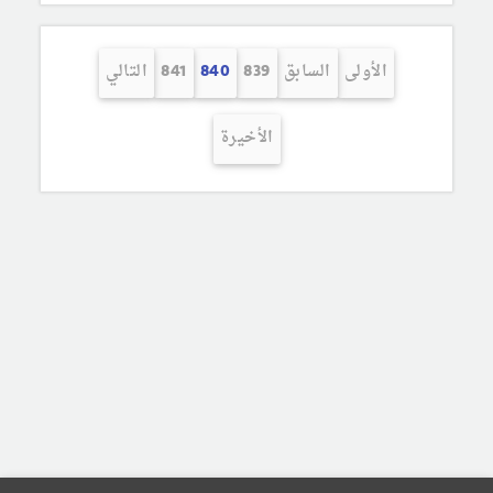
الأولى
السابق
839
840
841
التالي
الأخيرة