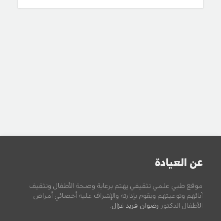
عن العيادة
موقع طبي علمي تثقيفي يهتم برعاية وصحة الأطفال وتثقيف
آبائهم وتوعيتهم ويقوم بإدارته والإشراف عليه أخصائي أمراض
الأطفال الدكتور
رضوان فريد غزال
.