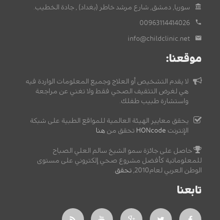
سوريا, دمشق, شارع مرشد خاطر (بغداد) , جادة الخطيب.
00963114414026
info@childclinic.net
موقعنا:
لا يقدم التشخيص أو العلاج وجميع المعلومات الواردة فيه
هي لغرض التثقيف الصحي فقط ولا تغني عن مراجعة
واستشارة طبيب طفلك.
يحقق معايير الهيئة العالمية للمواقع الطبية على شبكة
الإنترنت
HONcode
تحقق من
هنا
حاصل على جائزة سمو الشيخ سالم العلي الصباح
للمعلوماتية كأفضل مشروع صحي إلكتروني على مستوى
الوطن العربي لعام2010,
تحقق
.
تابعنا