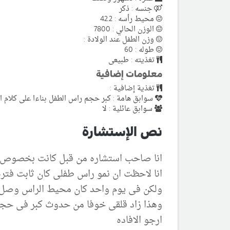
جنسه : ذكر
محيط رأسه : 42.2
الوزن الحالي : 7800
وزن الطفل عند الولادة :
طوله : 60
تغذيته : طبيعى
معلومات إضافية
تغذية إضافية :
سوابق هامة : كبر حجم راس الطفل بناءا على كلام ال
سوابق عائلية : لا
نص الإستشارة
انا صاحب استشاره من قبل كانت بخصوص 
انا لاحظت ان نمو راس طفلى كان ثابت فتره طويله.41.7 حوالى 29 يوم زا
ولكن فى يوم واحد كان محيط الراس وصل الى 42.2 يعنى زاد فى يوم واحد حوالى نصف س
وهذا زاد قلقى خوفا من حدوث كبر فى حجم 
ارجو الافاده