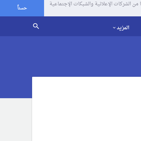
يف الإرتباط (الكوكيز) لتحليل زياراتك وإستخدامك للموقع و تتم مشاركة بعض المعلومات مع Google وغيرها من الشركات الإعلانية والشبكات الإجتماعية
حسناً
المزيد