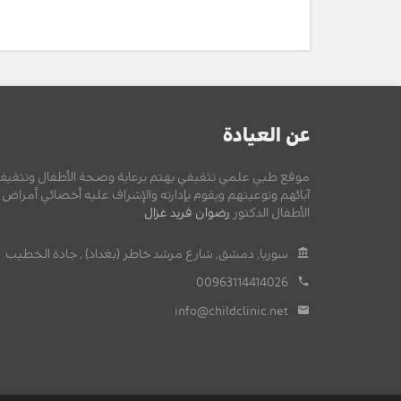
عن العيادة
موقع طبي علمي تثقيفي يهتم برعاية وصحة الأطفال وتثقيف
آبائهم وتوعيتهم ويقوم بإدارته والإشراف عليه أخصائي أمراض
الأطفال الدكتور
رضوان فريد غزال
.
سوريا, دمشق, شارع مرشد خاطر (بغداد) , جادة الخطيب.
00963114414026
info@childclinic.net