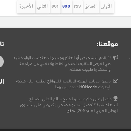
الأولى
السابق
799
800
801
التالي
الأخيرة
موقعنا:
تا
لا يقدم التشخيص أو العلاج وجميع المعلومات الواردة فيه
هي لغرض التثقيف الصحي فقط ولا تغني عن مراجعة
واستشارة طبيب طفلك.
ال
يحقق معايير الهيئة العالمية للمواقع الطبية على شبكة
الإنترنت
HONcode
تحقق من
هنا
حاصل على جائزة سمو الشيخ سالم العلي الصباح
للمعلوماتية كأفضل مشروع صحي إلكتروني على مستوى
الوطن العربي لعام2010,
تحقق
.