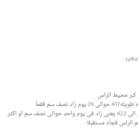
دكاتره
كبر محيط الراس
د نصف سم فقط
م او اكتر
الراس فجاْه مستقبلا