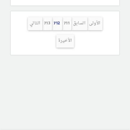
الأولى
السابق
711
712
713
التالي
الأخيرة