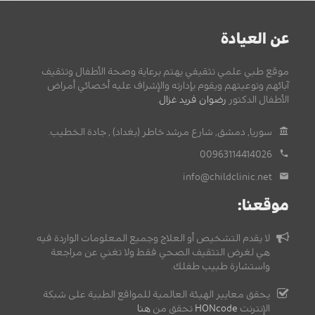
عن العيادة
موقع طبي علمي تثقيفي يهتم برعاية وصحة الأطفال وتثقيف
آبائهم وتوعيتهم ويقوم بإدارته والإشراف عليه أخصائي أمراض
الأطفال الدكتور
رضوان فريد غزال
.
سوريا, دمشق, شارع مرشد خاطر (بغداد) , جادة الخطيب.
00963114414026
info@childclinic.net
موقعنا:
لا يقدم التشخيص أو العلاج وجميع المعلومات الواردة فيه
هي لغرض التثقيف الصحي فقط ولا تغني عن مراجعة
واستشارة طبيب طفلك.
يحقق معايير الهيئة العالمية للمواقع الطبية على شبكة
الإنترنت
HONcode
تحقق من
هنا