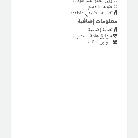
وزن الطفل عند الولادة :
طوله : 65 سم
تغذيته : طبيعي واطعمه
معلومات إضافية
تغذية إضافية :
سوابق هامة : قيصرية
سوابق عائلية :