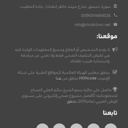
سوريا, دمشق, شارع مرشد خاطر (بغداد) , جادة الخطيب.
00963114414026
info@childclinic.net
موقعنا:
لا يقدم التشخيص أو العلاج وجميع المعلومات الواردة فيه
هي لغرض التثقيف الصحي فقط ولا تغني عن مراجعة
واستشارة طبيب طفلك.
يحقق معايير الهيئة العالمية للمواقع الطبية على شبكة
الإنترنت
HONcode
تحقق من
هنا
حاصل على جائزة سمو الشيخ سالم العلي الصباح
للمعلوماتية كأفضل مشروع صحي إلكتروني على مستوى
الوطن العربي لعام2010,
تحقق
.
تابعنا