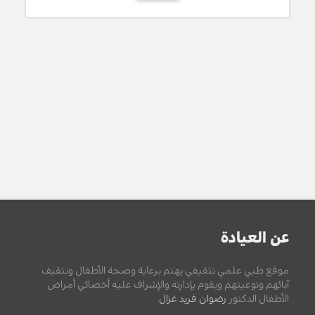
عن العيادة
موقع طبي علمي تثقيفي يهتم برعاية وصحة الأطفال وتثقيف
آبائهم وتوعيتهم ويقوم بإدارته والإشراف عليه أخصائي أمراض
الأطفال الدكتور
رضوان فريد غزال
.