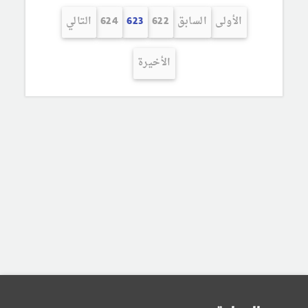
الأولى
السابق
622
623
624
التالي
الأخيرة