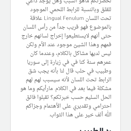
لحضرتكم ماهو السبب وهل يوجد داعي
للقلق وبالنسبة للرابط اللحمي الموجود
تحت اللسان Lingual Fenulum علاقة
بالموضوع فهو قريب جداً من رأس اللسان
حتى أنهم لايستطيعوا إخراج لسانهم خارج
فمهم وهذا الشيئ موجود عند الأم ولكن
ليس لديها مشاكل بالكلام، وعندما كان
عمرهم سنة كنا في في زيارة إلى سوريا
وطبيب في حلب قال لنا بأنه يجب شق
الرابط تحت اللسان لأنه سيسبب لهم لهم
مشكلة فيما بعد في الكلام. مارأيكم وما هو
الحل السليم حسب خبرتكم؟ تقبلوا فائق
احترامي وتقديري على الأهتمام وجزاكم
الله ألف خير على هذا الثواب.
رد الطبيب