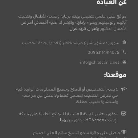
عن العيادة
موقع طبي علمي تثقيفي يهتم برعاية وصحة الأطفال وتثقيف
آبائهم وتوعيتهم ويقوم بإدارته والإشراف عليه أخصائي أمراض
الأطفال الدكتور
رضوان فريد غزال
.
سوريا, دمشق, شارع مرشد خاطر (بغداد) , جادة الخطيب.
00963114414026
info@childclinic.net
موقعنا:
لا يقدم التشخيص أو العلاج وجميع المعلومات الواردة فيه
هي لغرض التثقيف الصحي فقط ولا تغني عن مراجعة
واستشارة طبيب طفلك.
يحقق معايير الهيئة العالمية للمواقع الطبية على شبكة
الإنترنت
HONcode
تحقق من
هنا
حاصل على جائزة سمو الشيخ سالم العلي الصباح