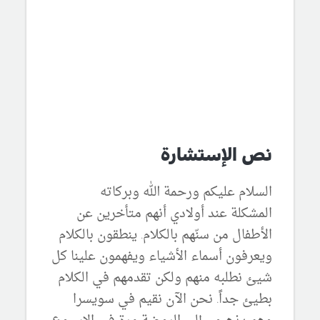
نص الإستشارة
السلام عليكم ورحمة الله وبركاته
المشكلة عند أولادي أنهم متأخرين عن
الأطفال من سنّهم بالكلام. ينطقون بالكلام
ويعرفون أسماء الأشياء ويفهمون علينا كل
شيئ نطلبه منهم ولكن تقدمهم في الكلام
بطيئ جداً. نحن الآن نقيم في سويسرا