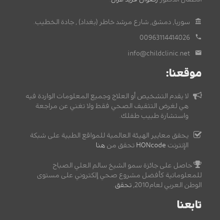
سوريا, دمشق, شارع مرشد خاطر (بغداد) , جادة الخطيب.
00963114414026
info@childclinic.net
موقعنا:
لا يقدم التشخيص أو العلاج وجميع المعلومات الواردة فيه
هي لغرض التثقيف الصحي فقط ولا تغني عن مراجعة
واستشارة طبيب طفلك.
يحقق معايير الهيئة العالمية للمواقع الطبية على شبكة
الإنترنت
HONcode
تحقق من
هنا
حاصل على جائزة سمو الشيخ سالم العلي الصباح
للمعلوماتية كأفضل مشروع صحي إلكتروني على مستوى
الوطن العربي لعام2010,
تحقق
.
تابعنا