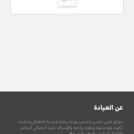
عن العيادة
موقع طبي علمي تثقيفي يهتم برعاية وصحة الأطفال وتثقيف
آبائهم وتوعيتهم ويقوم بإدارته والإشراف عليه أخصائي أمراض
الأطفال الدكتور
رضوان فريد غزال
.