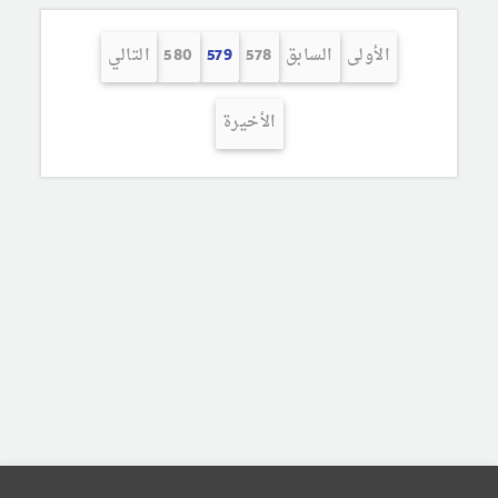
الأولى
السابق
578
579
580
التالي
الأخيرة