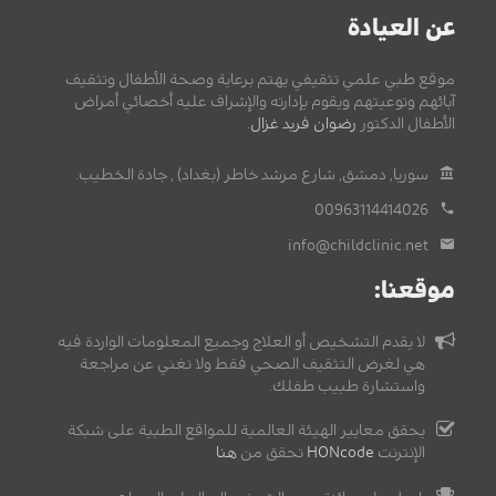
عن العيادة
موقع طبي علمي تثقيفي يهتم برعاية وصحة الأطفال وتثقيف
آبائهم وتوعيتهم ويقوم بإدارته والإشراف عليه أخصائي أمراض
الأطفال الدكتور
رضوان فريد غزال
.
سوريا, دمشق, شارع مرشد خاطر (بغداد) , جادة الخطيب.
00963114414026
info@childclinic.net
موقعنا:
لا يقدم التشخيص أو العلاج وجميع المعلومات الواردة فيه
هي لغرض التثقيف الصحي فقط ولا تغني عن مراجعة
واستشارة طبيب طفلك.
يحقق معايير الهيئة العالمية للمواقع الطبية على شبكة
الإنترنت
HONcode
تحقق من
هنا