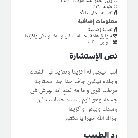
وزن الطفل عند الولادة : ٣.٤٠٠
طوله : ١٢٦
تغذيته : حليب الأم
معلومات إضافية
تغذية إضافية :
سوابق هامة : حساسيه لبن وسمك وبيض واكزيما
سوابق عائلية :
نص الإستشارة
ابنى بيجى له اكزيما وبتزيد فى الشتاء
وجلده بيكون جاف جدا جدا محتاجه
مرطب قوى وحاجه تمنع انه يهرش فى
جسمه وهو نايم , عنده حساسيه لبن
وسمك وبيض واكزيما
جزاك الله خيرا يا دكتور
رد الطبيب