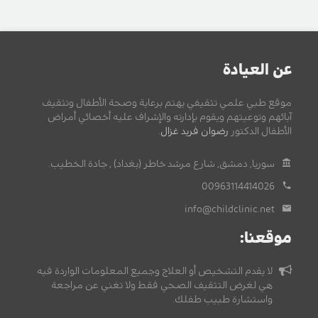
عن العيادة
موقع طبي علمي تثقيفي يهتم برعاية وصحة الأطفال وتثقيف
آبائهم وتوعيتهم ويقوم بإدارته والإشراف عليه أخصائي أمراض
الأطفال الدكتور
رضوان فريد غزال
.
سوريا, دمشق, شارع مرشد خاطر (بغداد) , جادة الخطيب.
00963114414026
info@childclinic.net
موقعنا:
لا يقدم التشخيص أو العلاج وجميع المعلومات الواردة فيه
هي لغرض التثقيف الصحي فقط ولا تغني عن مراجعة
واستشارة طبيب طفلك.