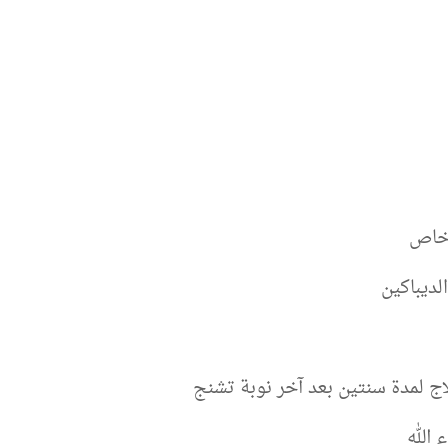
 خاص
لديباكين
ج لمدة سنتين بعد آخر نوبة تشنج
 الله