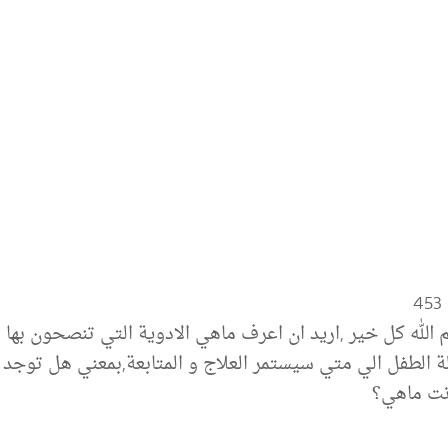
لة الطفل الي متي سيستمر العلاج و المتابعة,بمعني هل توج
نت ماهي؟