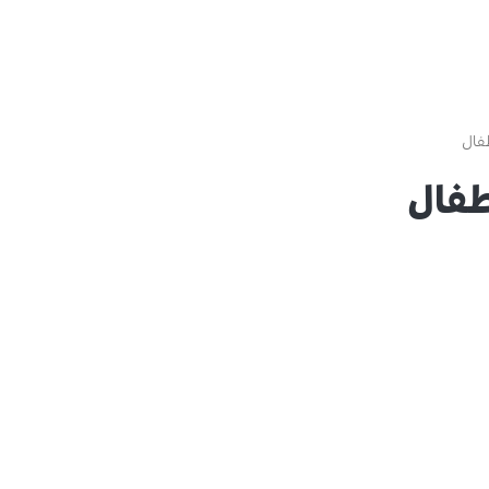
فال
طفال