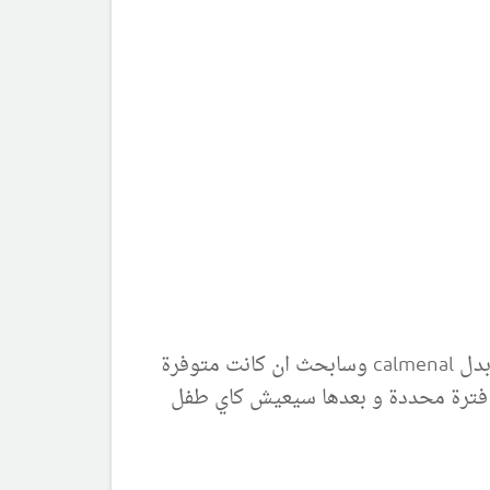
اشكركم جزيل الشكر علي التوضيح و جزاكم الله كل خير ,اريد ان اعرف ماهي الادوية التي تنصحون بها بدل calmenal وسابحث ان كانت متوفرة
د فترة محددة و بعدها سيعيش كاي طفل