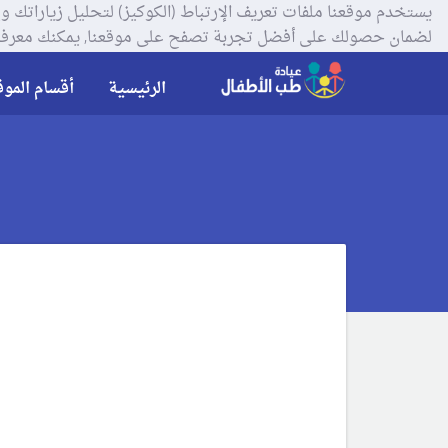
لضمان حصولك على أفضل تجربة تصفح على موقعنا, يمكنك معرفة
الرئيسية
أقسام الموق