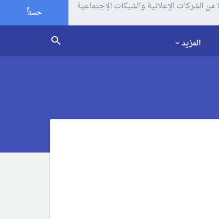
يف الإرتباط (الكوكيز) لتحليل زياراتك وإستخدامك للموقع و تتم مشاركة بعض المعلومات مع Google وغيرها من الشركات الإعلانية والشبكات الإجتماعية
حسناً
المزيد