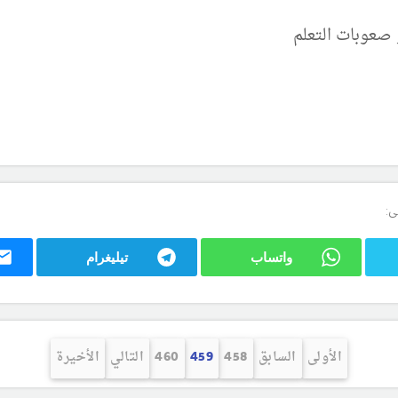
 صعوبات التعلم
ى:
واتساب
تيليغرام
الأولى
السابق
458
459
460
التالي
الأخيرة