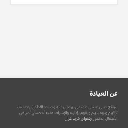
عن العيادة
موقع طبي علمي تثقيفي يهتم برعاية وصحة الأطفال وتثقيف
آبائهم وتوعيتهم ويقوم بإدارته والإشراف عليه أخصائي أمراض
الأطفال الدكتور
رضوان فريد غزال
.