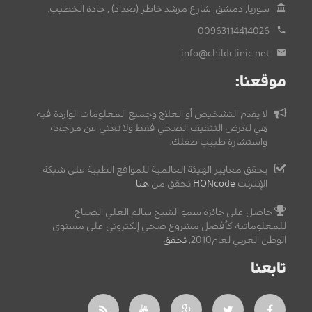
سوريا, دمشق, شارع مرشد خاطر (بغداد) , جادة الخطيب.
00963114414026
info@childclinic.net
موقعنا:
لا يقدم التشخيص أو العلاج وجميع المعلومات الواردة فيه
هي لغرض التثقيف الصحي فقط ولا تغني عن مراجعة
واستشارة طبيب طفلك.
يحقق معايير الهيئة العالمية للمواقع الطبية على شبكة
الإنترنت
HONcode
تحقق من
هنا
حاصل على جائزة سمو الشيخ سالم العلي الصباح
للمعلوماتية كأفضل مشروع صحي إلكتروني على مستوى
الوطن العربي لعام2010,
تحقق
.
تابعنا