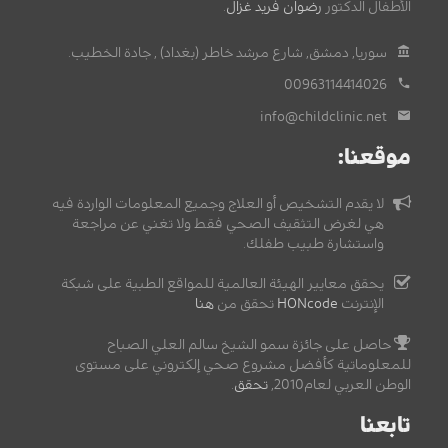
الأطفال الدكتور
رضوان فريد غزال
.
سوريا, دمشق, شارع مرشد خاطر (بغداد) , جادة الخطيب.
00963114414026
info@childclinic.net
موقعنا:
لا يقدم التشخيص أو العلاج وجميع المعلومات الواردة فيه
هي لغرض التثقيف الصحي فقط ولا تغني عن مراجعة
واستشارة طبيب طفلك.
يحقق معايير الهيئة العالمية للمواقع الطبية على شبكة
الإنترنت
HONcode
تحقق من
هنا
حاصل على جائزة سمو الشيخ سالم العلي الصباح
للمعلوماتية كأفضل مشروع صحي إلكتروني على مستوى
الوطن العربي لعام2010,
تحقق
.
تابعنا