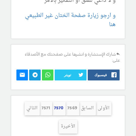
و لا داعي للقلق او التفكير بالامر
و ارجو زيارة صفحة الختان غير الطبيعي
هنا
شارك الإستشارة و انشرها على صفحتك مع الأصدقاء
على:
فيسبوك
تويتر
الأولى
السابق
7569
7570
7571
التالي
الأخيرة