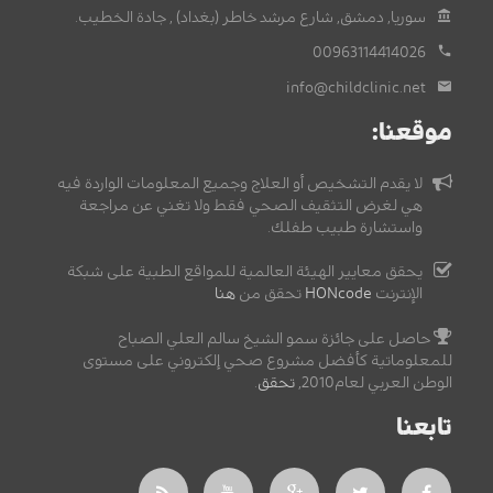
سوريا, دمشق, شارع مرشد خاطر (بغداد) , جادة الخطيب.
00963114414026
info@childclinic.net
موقعنا:
لا يقدم التشخيص أو العلاج وجميع المعلومات الواردة فيه
هي لغرض التثقيف الصحي فقط ولا تغني عن مراجعة
واستشارة طبيب طفلك.
يحقق معايير الهيئة العالمية للمواقع الطبية على شبكة
الإنترنت
HONcode
تحقق من
هنا
حاصل على جائزة سمو الشيخ سالم العلي الصباح
للمعلوماتية كأفضل مشروع صحي إلكتروني على مستوى
الوطن العربي لعام2010,
تحقق
.
تابعنا