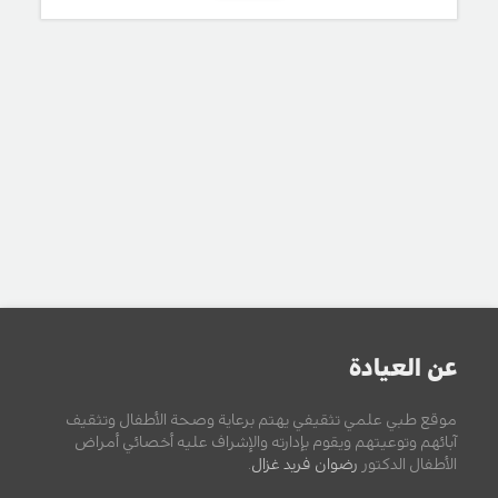
عن العيادة
موقع طبي علمي تثقيفي يهتم برعاية وصحة الأطفال وتثقيف
آبائهم وتوعيتهم ويقوم بإدارته والإشراف عليه أخصائي أمراض
الأطفال الدكتور
رضوان فريد غزال
.