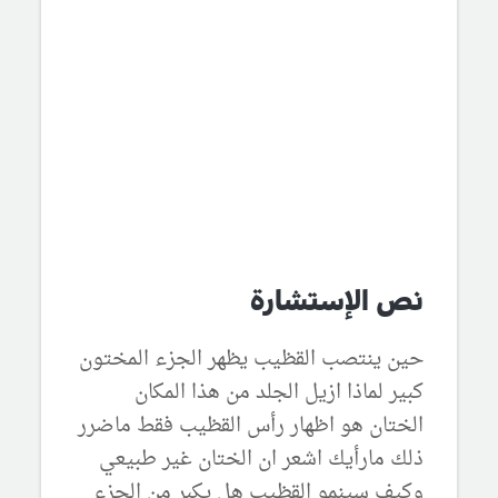
نص الإستشارة
حين ينتصب القظيب يظهر الجزء المختون
كبير لماذا ازيل الجلد من هذا المكان
الختان هو اظهار رأس القظيب فقط ماضرر
ذلك مارأيك اشعر ان الختان غير طبيعي
وكيف سينمو القظيب هل يكبر من الجزء