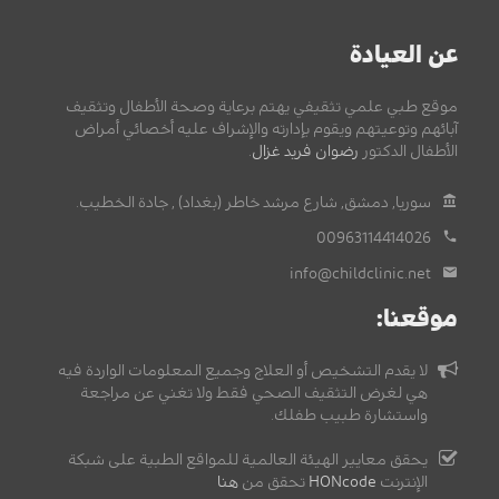
عن العيادة
موقع طبي علمي تثقيفي يهتم برعاية وصحة الأطفال وتثقيف
آبائهم وتوعيتهم ويقوم بإدارته والإشراف عليه أخصائي أمراض
الأطفال الدكتور
رضوان فريد غزال
.
سوريا, دمشق, شارع مرشد خاطر (بغداد) , جادة الخطيب.
00963114414026
info@childclinic.net
موقعنا:
لا يقدم التشخيص أو العلاج وجميع المعلومات الواردة فيه
هي لغرض التثقيف الصحي فقط ولا تغني عن مراجعة
واستشارة طبيب طفلك.
يحقق معايير الهيئة العالمية للمواقع الطبية على شبكة
الإنترنت
HONcode
تحقق من
هنا