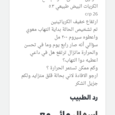
الكريات البيض طبيعي ٥.٣
crp 26
ارتفاع خفيف الكرياتينين
تم تشخيص الحالة بداية التهاب معوي
واعطوه سيروم ٢٠٠ مل
سؤالي أنه صار رابع يوم وما في تحسن
والحرارة ماتزال ترتفع هل في داعي
اعطيه دوا التهاب؟
وكم ممكن تستمر الحرارة ؟
ارجو الافادة لاني بحالة قلق متزايد ولكم
جزيل الشكر
رد الطبيب
اسهال
مائي مع