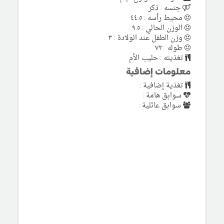
جنسه : ذكر
محيط رأسه : ٤٤.٥
الوزن الحالي : ٩.٥
وزن الطفل عند الولادة : ٣
طوله : ٧٢
تغذيته : حليب الأم
معلومات إضافية
تغذية إضافية :
سوابق هامة :
سوابق عائلية :