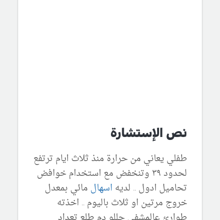
نص الإستشارة
طفلي يعاني من حرارة منذ ثلاث ايام ترتفع
لحدود ٣٩ وتنخفض مع استخدام خوافض
تحاميل ادول .. لديه
اسهال
مائي بمعدل
خروج مرتين او ثلاث باليوم .. اخذته
طوارئ عالمشفى حللو دم طلع تعداد