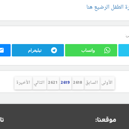
 الطفل الرضيع هنا
ى:
واتساب
تيليغرام
الأولى
السابق
2618
2619
2621
التالي
الأخيرة
موقعنا:
تا