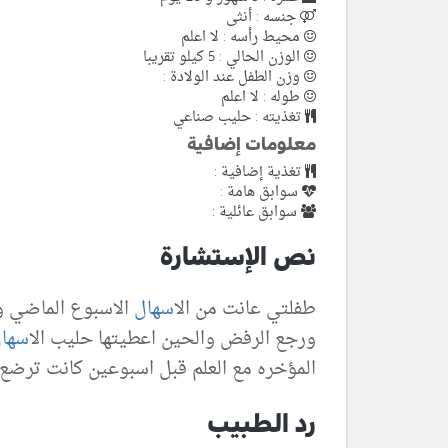
جنسه : أنثى
محيط رأسه : لا اعلم
الوزن الحالي : 5 كيلو تقريبا
وزن الطفل عند الولادة :
طوله : لا اعلم
تغذيته : حليب صناعي
معلومات إضافية
تغذية إضافية :
سوابق هامة :
سوابق عائلية :
نص الإستشارة
طفلتي عانت من ال
اسهال
الاسبوع الماضي 
ورجع الرفض والحين اعطيتها حليب ال
اسها
المؤخره مع العلم قبل اسبوعين كانت ترضع 
رد الطبيب