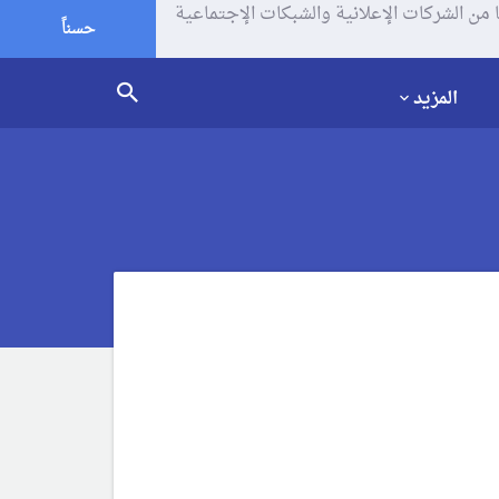
يف الإرتباط (الكوكيز) لتحليل زياراتك وإستخدامك للموقع و تتم مشاركة بعض المعلومات مع Google وغيرها من الشركات الإعلانية والشبكات الإجتماعية
حسناً
المزيد