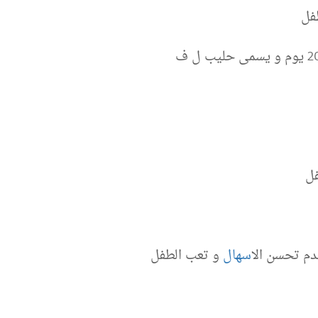
فل
فل
دم تحسن ال
اسهال
و تعب الطفل