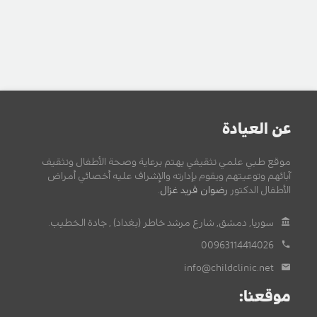
عن العيادة
موقع طبي علمي تثقيفي يهتم برعاية وصحة الأطفال وتثقيف
آبائهم وتوعيتهم ويقوم بإدارته والإشراف عليه أخصائي أمراض
الأطفال الدكتور
رضوان فريد غزال
.
سوريا, دمشق, شارع مرشد خاطر (بغداد) , جادة الخطيب.
00963114414026
info@childclinic.net
موقعنا: