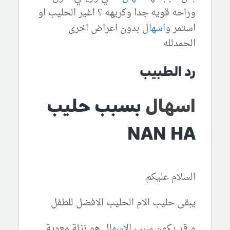
وراحه قويه جدا وكريهه ؟ اغير الحليب او
استمر و
اسهال
بدون اعراض اخرى
الحمدلله
رد الطبيب
اسهال
بسبب حليب
NAN HA
السلام عليكم
يبقى حليب الام الحليب الافضل للطفل
و قد يكون سبب ال
اسهال
هو نزلة معوية