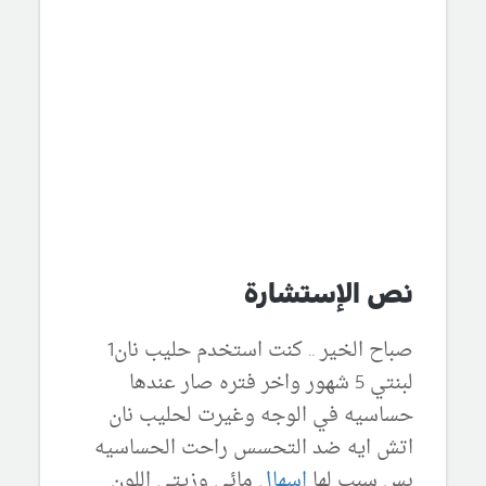
نص الإستشارة
صباح الخير .. كنت استخدم حليب نان1
لبنتي 5 شهور واخر فتره صار عندها
حساسيه في الوجه وغيرت لحليب نان
اتش ايه ضد التحسس راحت الحساسيه
بس سبب لها
اسهال
مائي وزيتي اللون