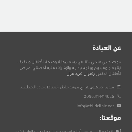
عن العيادة
موقع طبي علمي تثقيفي يهتم برعاية وصحة الأطفال وتثقيف
آبائهم وتوعيتهم ويقوم بإدارته والإشراف عليه أخصائي أمراض
الأطفال الدكتور
رضوان فريد غزال
.
سوريا, دمشق, شارع مرشد خاطر (بغداد) , جادة الخطيب.
00963114414026
info@childclinic.net
موقعنا:
لا يقدم التشخيص أو العلاج وجميع المعلومات الواردة فيه