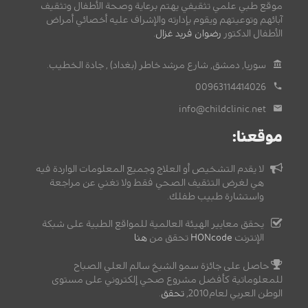
موقع طبي علمي تثقيفي يهتم برعاية وصحة الأطفال وتثقيف
آبائهم وتوعيتهم ويقوم بإدارته والإشراف عليه أخصائي أمراض
الأطفال الدكتور
رضوان فريد غزال
.
سوريا, دمشق, شارع مرشد خاطر (بغداد) , جادة الخطيب.
00963114414026
info@childclinic.net
موقعنا:
لا يقدم التشخيص أو العلاج وجميع المعلومات الواردة فيه
هي لغرض التثقيف الصحي فقط ولا تغني عن مراجعة
واستشارة طبيب طفلك.
يحقق معايير الهيئة العالمية للمواقع الطبية على شبكة
الإنترنت
HONcode
تحقق من
هنا
حاصل على جائزة سمو الشيخ سالم العلي الصباح
للمعلوماتية كأفضل مشروع صحي إلكتروني على مستوى
الوطن العربي لعام2010,
تحقق
.