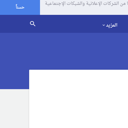
يف الإرتباط (الكوكيز) لتحليل زياراتك وإستخدامك للموقع و تتم مشاركة بعض المعلومات مع Google وغيرها من الشركات الإعلانية والشبكات الإجتماعية
حسناً
المزيد