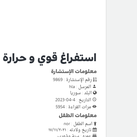
استفراغ قوي و حرارة 39 عند الطفل
معلومات الإستشارة
رقم الإستشارة : 9869
المرسل : hla
البلد : سوريا
التاريخ : 4-04-2023
مرات القراءة : 5954
معلومات الطفل
اسم الطفل : nor
تاريخ ولادته : ١٧/١١/٢٠٢١
عمره : سنة وشهرين