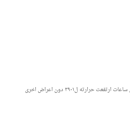
 حرارته ل٣٩٠١ دون اعراض اخرى