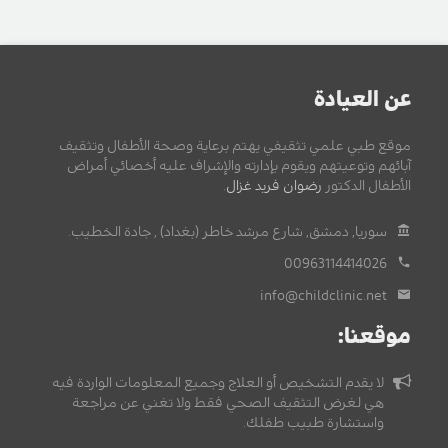
عن العيادة
موقع طبي علمي تثقيفي يهتم برعاية وصحة الأطفال وتثقيف
آبائهم وتوعيتهم ويقوم بإدارته والإشراف عليه أخصائي أمراض
الأطفال الدكتور
رضوان فريد غزال
.
سوريا, دمشق, شارع مرشد خاطر (بغداد) , جادة الخطيب.
00963114414026
info@childclinic.net
موقعنا:
لا يقدم التشخيص أو العلاج وجميع المعلومات الواردة فيه
هي لغرض التثقيف الصحي فقط ولا تغني عن مراجعة
واستشارة طبيب طفلك.