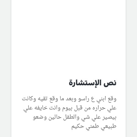
نص الإستشارة
وقع ابني ع راسو وبعد ما وقع تقيه وكانت
علي حراره من قبل بيوم وانت خايفه علي
بيصير علي شي والطفل حالين وضعو
طبيعي طمني حكيم